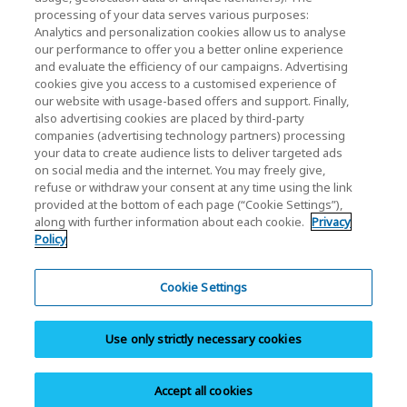
processing of your data serves various purposes:
資人關係)
Analytics and personalization cookies allow us to analyse
our performance to offer you a better online experience
KIOXIA Holdings Corporation Home
and evaluate the efficiency of our campaigns. Advertising
cookies give you access to a customised experience of
投資人關係
our website with usage-based offers and support. Finally,
also advertising cookies are placed by third-party
companies (advertising technology partners) processing
your data to create audience lists to deliver targeted ads
on social media and the internet. You may freely give,
refuse or withdraw your consent at any time using the link
provided at the bottom of each page (“Cookie Settings”),
along with further information about each cookie.
Privacy
隱私權政策
Policy
Cookie Settings
使用條款及條件
Cookie Settings
商標
Use only strictly necessary cookies
平行輸入和仿冒品
網站地圖
Accept all cookies
Copyright © 2026 Kioxia Taiwan Corporation. All Rights Reserved.