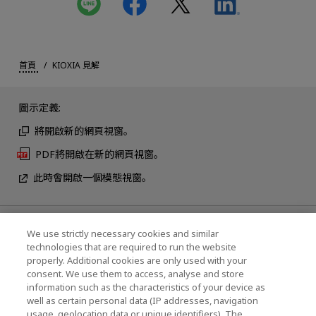
首頁
KIOXIA 見解
圖示定義:
將開啟新的網頁視窗。
PDF將開啟在新的網頁視窗。
此時會開啟一個模態視窗。
最新消息
We use strictly necessary cookies and similar
technologies that are required to run the website
聯繫我們
properly. Additional cookies are only used with your
consent. We use them to access, analyse and store
information such as the characteristics of your device as
well as certain personal data (IP addresses, navigation
KIOXIA Holdings Corporation (企業集團資訊/投
usage, geolocation data or unique identifiers). The