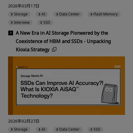
2026年03月17日
Storage
AI
Data Center
Flash Memory
Interview
SSD
A New Era in AI Storage Pioneered by the
Coexistence of HBM and SSDs - Unpacking
Kioxia Strategy
2026年02月27日
Storage
AI
Data Center
SSD