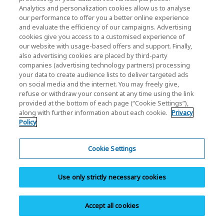
Analytics and personalization cookies allow us to analyse
our performance to offer you a better online experience
and evaluate the efficiency of our campaigns. Advertising
cookies give you access to a customised experience of
our website with usage-based offers and support. Finally,
also advertising cookies are placed by third-party
companies (advertising technology partners) processing
your data to create audience lists to deliver targeted ads
on social media and the internet. You may freely give,
refuse or withdraw your consent at any time using the link
provided at the bottom of each page (“Cookie Settings”),
along with further information about each cookie.
Privacy
KIOXIA SSD 的歷史
Policy
SSD 是以快閃記憶體打造的儲存媒體。SSD 適合商業使
Cookie Settings
用，雖然業界以外的人士可能很少直接看到或觸碰
SSD，但其現今是支援 AI 社會和資料社會的重要裝置。
Use only strictly necessary cookies
SSD 為社會和產業做出廣泛的貢獻。以下介紹隨著 IT
社會擴張，我們不斷成長、創新的 KIOXIA SSD 的歷
Accept all cookies
史。