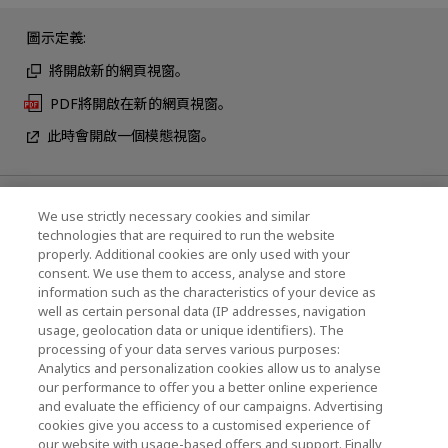
圖示定義:
將開啟新的網頁視窗。
PDF將開啟在新的網頁視窗。
此時會開啟一個模態視窗。
最新消息
We use strictly necessary cookies and similar
technologies that are required to run the website
聯繫我們
properly. Additional cookies are only used with your
consent. We use them to access, analyse and store
information such as the characteristics of your device as
well as certain personal data (IP addresses, navigation
KIOXIA Holdings Corporation (企業集團資訊/投
usage, geolocation data or unique identifiers). The
processing of your data serves various purposes:
資人關係)
Analytics and personalization cookies allow us to analyse
our performance to offer you a better online experience
KIOXIA Holdings Corporation Home
and evaluate the efficiency of our campaigns. Advertising
cookies give you access to a customised experience of
投資人關係
our website with usage-based offers and support. Finally,