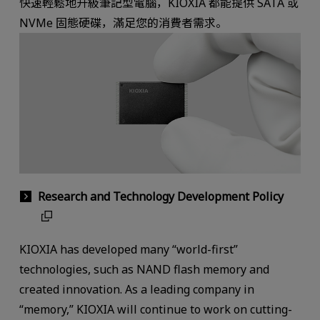
快速輕鬆地升級筆記型電腦，KIOXIA 都能提供 SATA 或
NVMe 固態硬碟，滿足您的消費者需求。
Research and Technology Development Policy
KIOXIA has developed many “world-first”
technologies, such as NAND flash memory and
created innovation. As a leading company in
“memory,” KIOXIA will continue to work on cutting-