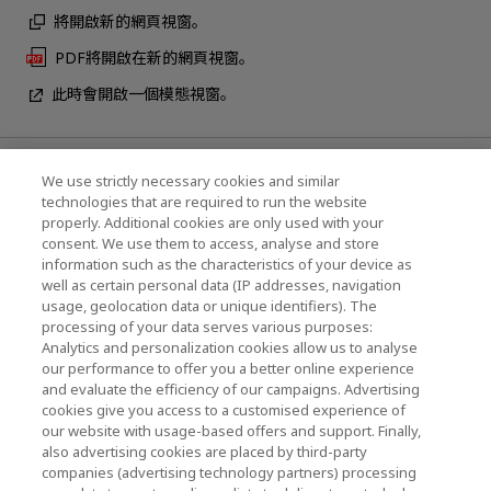
將開啟新的網頁視窗。
PDF將開啟在新的網頁視窗。
此時會開啟一個模態視窗。
最新消息
We use strictly necessary cookies and similar
technologies that are required to run the website
聯繫我們
properly. Additional cookies are only used with your
consent. We use them to access, analyse and store
information such as the characteristics of your device as
well as certain personal data (IP addresses, navigation
KIOXIA Holdings Corporation (企業集團資訊/投
usage, geolocation data or unique identifiers). The
processing of your data serves various purposes:
資人關係)
Analytics and personalization cookies allow us to analyse
our performance to offer you a better online experience
KIOXIA Holdings Corporation Home
and evaluate the efficiency of our campaigns. Advertising
cookies give you access to a customised experience of
投資人關係
our website with usage-based offers and support. Finally,
also advertising cookies are placed by third-party
companies (advertising technology partners) processing