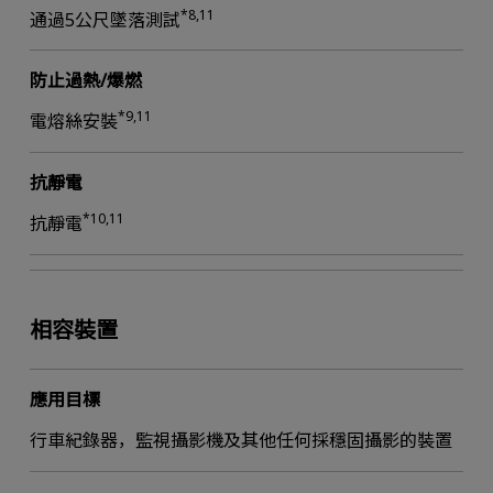
*8,11
通過5公尺墜落測試
防止過熱/爆燃
*9,11
電熔絲安裝
抗靜電
*10,11
抗靜電
相容裝置
應用目標
行車紀錄器，監視攝影機及其他任何採穩固攝影的裝置