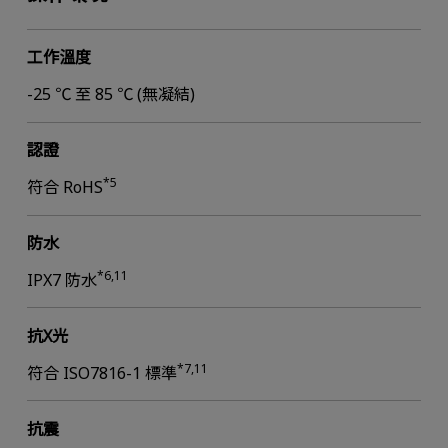
工作溫度
-25 ℃ 至 85 ℃ (無凝結)
認證
*5
符合 RoHS
防水
*6,11
IPX7 防水
抗X光
*7,11
符合 ISO7816-1 標準
抗震