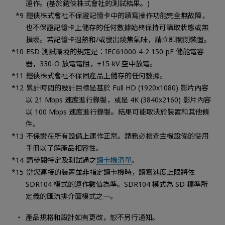
運作。(基於鎧俠株式會社的測試結果。)
鎧俠株式會社不保證記憶卡中的讀寫操作功能完全無故障，
也不保證記憶卡上儲存的任何數據始終保持可讀取狀態或無
損壞。若記憶卡過熱和/或發出燒焦氣味，請立即關閉裝置。
ESD 測試環境的規定是：IEC61000-4-2 150-pF 儲能電容
器，330-Ω 放電電阻，±15-kV 空中放電。
鎧俠株式會社不保固產品上儲存的任何數據。
累計時間的設計目標是基於 Full HD (1920x1080) 影片內容
以 21 Mbps 速度進行錄製，或是 4K (3840x2160) 影片內容
以 100 Mbps 速度進行錄製。結果可能取決於裝置和其他條
件。
不保證在所有設備上運作正常。請務必檢查主機設備的使用
手冊以了解產品相容性。
請參閱特定及測試過之
讀卡機清單
。
當您連接的裝置並非指定讀卡機時，讀寫速度上限將依
SDR104 模式的運作數值為準。SDR104 模式為 SD 標準所
定義的匯流排介面模式之一。
產品規格和設計如有更改，恕不另行通知。