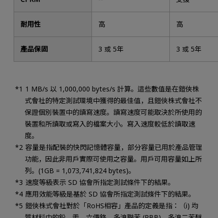
耐用性
高
高
產品保固
3 或 5年
3 或 5年
1 MB/s 以 1,000,000 bytes/s 計算。這些數值是在鎧俠株
式會社的特定測試環境中獲得的最佳值，且鎧俠株式會社不
保證個別裝置中的讀寫速度。讀寫速度可能取決於所使用的
裝置和所讀取或寫入的檔案大小。寫入速度較低於讀取速
度。
容量是指配裝的快閃記憶體容量，部分容量已用於產品管理
功能，因此非用戶實際可使用之容量。用戶可用容量如上所
列。(1GB = 1,073,741,824 bytes)。
速度等級表示 SD 協會所指定測試條件下的結果。
應用效能等級是基於 SD 協會所指定測試條件下的結果。
鎧俠株式會社對於「RoHS相容」產品的定義是指：（i) 均
質材料中的鉛、汞、六價鉻、多溴聯苯 (PBB)、多溴二苯醚