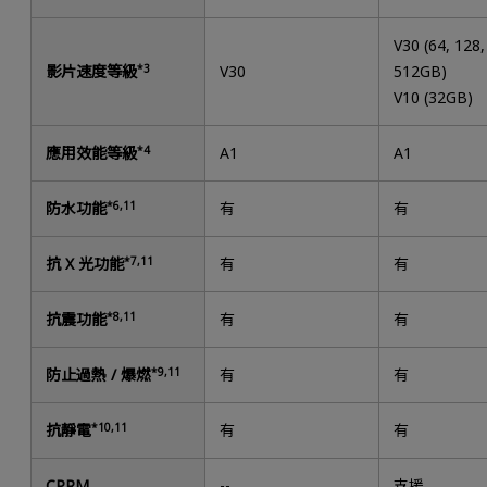
V30 (64, 128,
影片速度等級
*3
V30
512GB)
V10 (32GB)
應用效能等級
*4
A1
A1
防水功能
*6,11
有
有
抗 X 光功能
*7,11
有
有
抗震功能
*8,11
有
有
防止過熱 / 爆燃
*9,11
有
有
抗靜電
*10,11
有
有
CPRM
--
支援