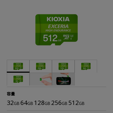
容量
32
64
128
256
512
GB
GB
GB
GB
GB