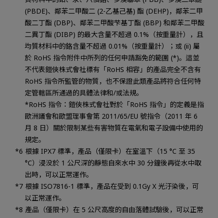
(PBDE)、鄰苯二甲酸二 (2-乙基己基) 酯 (DEHP)，鄰苯二甲
酸二丁酯 (DBP)、鄰苯二甲酸芐基丁酯 (BBP) 和鄰苯二甲酸
二異丁酯 (DIBP) 的最大含量不超過 0.1%（按重量計），且
均質材料中的鉻含量不超過 0.01%（按重量計）；或 (ii) 屬
於 RoHS 指令附件中所列的任何申請豁免的範圍 (*)。這並
不代表鎧俠株式會社標有「RoHS 相容」的產品完全不含有
RoHS 指令所監管的物質，也不保證此類產品將符合任何特
定管轄區所通過的具體法律和/或法規。
*RoHS 指令：鎧俠株式會社對於「RoHS 指令」的定義是指
歐洲議會和歐盟理事會第 2011/65/EU 號指令（2011 年 6
月 8 日）關於限制某些有害物質在電氣和電子設備中使用的
規定。
根據 IPX7 標準，產品（僅限卡）在室溫下（15 °C 至 35
°C）浸没於 1 公尺深的靜態自來水中 30 分鐘後再從水中取
出時，可以正常運作。
根據 ISO7816-1 標準，產品在受到 0.1Gy X 光汙染後，可
以正常運作。
產品（僅限卡）在 5 公尺高度的自由落體試驗後，可以正常