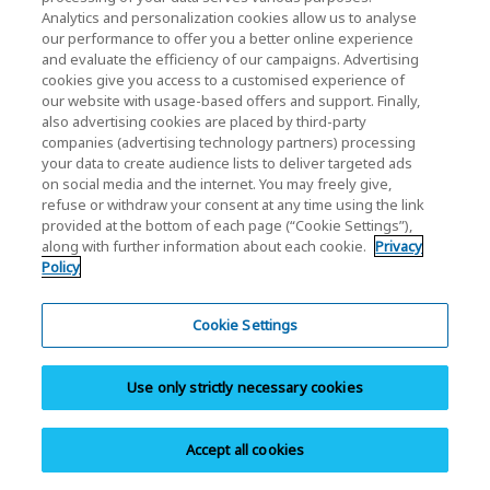
客服支援
Analytics and personalization cookies allow us to analyse
our performance to offer you a better online experience
and evaluate the efficiency of our campaigns. Advertising
cookies give you access to a customised experience of
分享此頁面
our website with usage-based offers and support. Finally,
also advertising cookies are placed by third-party
companies (advertising technology partners) processing
your data to create audience lists to deliver targeted ads
on social media and the internet. You may freely give,
refuse or withdraw your consent at any time using the link
provided at the bottom of each page (“Cookie Settings”),
along with further information about each cookie.
Privacy
microSD 記憶卡
Policy
EXCERIA HIGH ENDURANCE G2 microSD 記憶卡
Cookie Settings
EXCERIA HIGH ENDURANCE microSD 記憶卡
EXCERIA PLUS G3 microSD 記憶卡
Use only strictly necessary cookies
EXCERIA PLUS G2 microSD 記憶卡
EXCERIA PLUS microSD 記憶卡
Accept all cookies
EXCERIA G3 microSD 記憶卡