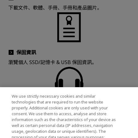
下載文件、軟體、手冊、手冊和產品圖片。
保固資訊
瀏覽個人 SSD/記憶卡 & USB 保固資訊。
We use strictly necessary cookies and similar
technologies that are required to run the website
聯絡支援
properly. Additional cookies are only used with your
consent. We use them to access, analyse and store
聯絡客戶支援部門，取得產品相關協助。
information such as the characteristics of your device as
well as certain personal data (IP addresses, navigation
usage, geolocation data or unique identifiers). The
processing of your data serves various purposes: