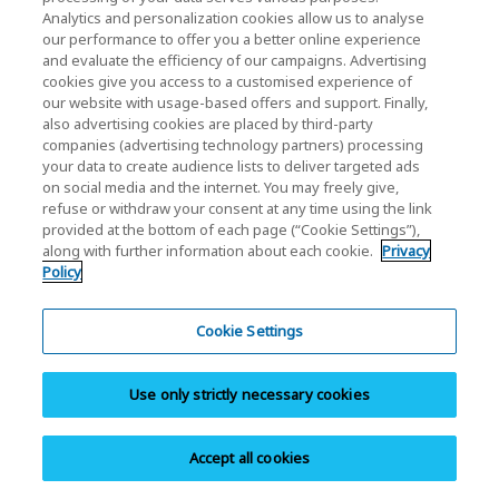
不斷增加的資料量，以及對永續環保未來的承諾。
Analytics and personalization cookies allow us to analyse
our performance to offer you a better online experience
and evaluate the efficiency of our campaigns. Advertising
cookies give you access to a customised experience of
our website with usage-based offers and support. Finally,
also advertising cookies are placed by third-party
companies (advertising technology partners) processing
your data to create audience lists to deliver targeted ads
on social media and the internet. You may freely give,
refuse or withdraw your consent at any time using the link
provided at the bottom of each page (“Cookie Settings”),
along with further information about each cookie.
Privacy
Policy
EDSFF - 新一代伺服器和儲存裝置的新 SSD 外型規
Cookie Settings
格
Use only strictly necessary cookies
EDSFF 旨在透過設計 NAND 快閃記憶體和其他裝置適用
的新規格，解決企業和資料中心使用者因傳統外型規格
Accept all cookies
遇到的問題和限制。