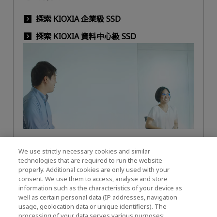
探索 KIOXIA 企業級 SSD
探索 KIOXIA 資料中心級 SSD
We use strictly necessary cookies and similar
technologies that are required to run the website
properly. Additional cookies are only used with your
最新技術與挑戰
consent. We use them to access, analyse and store
information such as the characteristics of your device as
well as certain personal data (IP addresses, navigation
usage, geolocation data or unique identifiers). The
KIOXIA 推出最新的尖端 SSD 技術和解決方案，以因應
processing of your data serves various purposes: