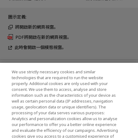
圖示定義:
將開啟新的網頁視窗。
PDF將開啟在新的網頁視窗。
此時會開啟一個模態視窗。
最新消息
We use strictly necessary cookies and similar
technologies that are required to run the website
聯繫我們
properly. Additional cookies are only used with your
consent. We use them to access, analyse and store
information such as the characteristics of your device as
well as certain personal data (IP addresses, navigation
KIOXIA Holdings Corporation (企業集團資訊/投
usage, geolocation data or unique identifiers). The
processing of your data serves various purposes:
資人關係)
Analytics and personalization cookies allow us to analyse
our performance to offer you a better online experience
KIOXIA Holdings Corporation Home
and evaluate the efficiency of our campaigns. Advertising
cookies give you access to a customised experience of
投資人關係