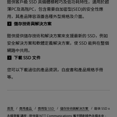
鎧俠客戶級 SSD 具備體積輕巧及低功耗特性，適用於超
薄PC及高階PC，包含需要自加密型(SED)的安全性應
用，其產品陣容涵蓋各種外型規格及介面。
儲存技術與解決方案
鎧俠提供儲存技術和解決方案來支援最新的 SSD，例如
安全解決方案和軟體定義解決方案，使 SSD 能夠在整個
網路中共用。
下載 SSD 文件
您可以下載過往的產品資訊，白皮書和產品規格手冊
等。
首頁
商用產品
商用型 SSD
儲存技術與解決方案
鎧俠 SSD x
永續發展 講座 - 鎧俠與 NTT Communications 攜手開創綠色永續未來 -