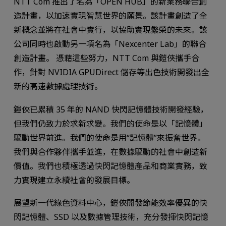
NTT Com 推出了名為「OPEN HUB」的新業務聯合創
造計畫，以加速實現智慧世界的願景。該計畫創造了全
新概念並將在社會中實行，以協助實現繁榮的未來。該
公司同時也啟動另一項名為「Nexcenter Lab」的聯合
創造計畫。 憑藉這些努力，NTT Com 與鎧俠攜手合
作，針對 NVIDIA GPUDirect 儲存等出色技術開發出全
新的高速數據處理技術。
鎧俠已累積 35 年的 NAND 快閃記憶體技術開發經驗，
但我們仍致力於求新求變。我們的使命是以「記憶體」
驅動世界前進。我們的使命是用“記憶體”來振奮世界。
我們與合作夥伴攜手並進，在數據驅動的社會中創造新
價值。我們也積極透過快閃記憶體產品和商業實務，致
力實現建立永續社會的發展目標。
展望新一代綠色資料中心，鎧俠開發節能效率優異的快
閃記憶體、SSD 以及數據管理技術，充分發揮快閃記憶