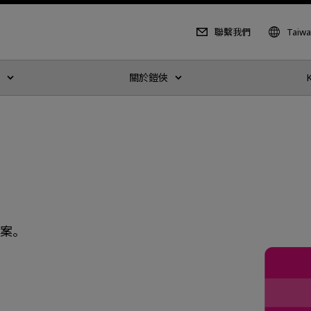
聯繫我們
Taiw
關於鎧俠
答案。