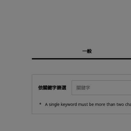
一般
依關鍵字篩選
A single keyword must be more than two cha