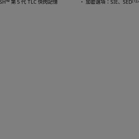
™ 第 5 代 TLC 快閃記憶
加密選項：SIE、SED
[1][