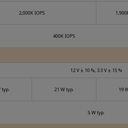
2,000K IOPS
1,900
400K IOPS
12 V ± 10 %, 3.3 V ± 15 %
 typ.
21 W typ.
19 W
5 W typ.