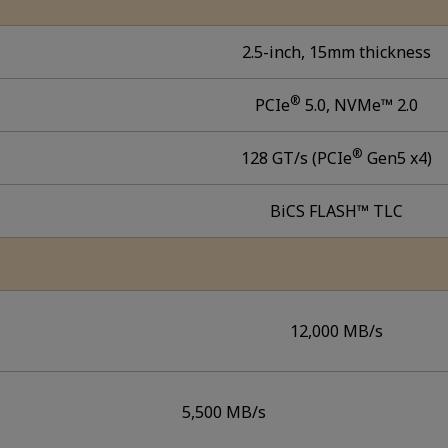
2.5-inch, 15mm thickness
®
PCIe
5.0, NVMe™ 2.0
®
128 GT/s (PCIe
Gen5 x4)
BiCS FLASH™ TLC
12,000 MB/s
5,500 MB/s