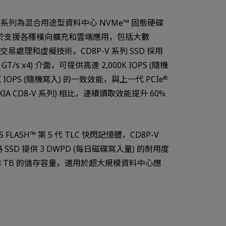
-V 系列為混合用途型資料中心 NVMe™ 固態硬碟
適用於支援各種橫向擴充和雲端應用，包括大數
上交易處理和虛擬技術。CD8P-V 系列 SSD 採用
32 GT/s x4) 介面，可提供高達 2,000K IOPS (隨機
0K IOPS (隨機寫入) 的一致效能，與上一代 PCIe
®
KIOXIA CD8-V 系列) 相比，連續讀取效能提升 60%
 FLASH™ 第 5 代 TLC 快閃記憶體，CD8P-V
Watch in video
 SSD 提供 3 DWPD (每日磁碟寫入量) 的耐用度
.8 TB 的儲存容量，適用於超大規模資料中心應