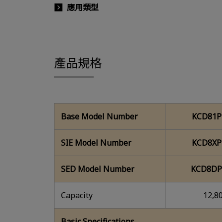
應用類型
產品規格
Base Model Number
KCD81P
SIE Model Number
KCD8XP
SED Model Number
KCD8DP
Capacity
12,8
Basic Specifications