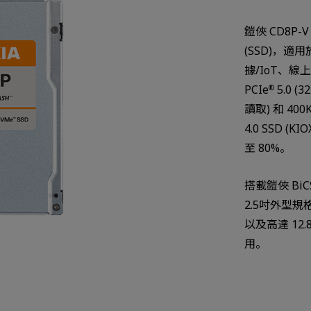
鎧俠 CD8P
(SSD)，
據/IoT、線
PCIe
5.0 (
®
讀取) 和 40
4.0 SSD (
至 80%。
搭載鎧俠 BiCS
2.5吋外型規格
以及高達 12
用。