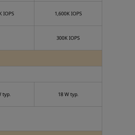
K IOPS
1,600K IOPS
300K IOPS
 typ.
18 W typ.