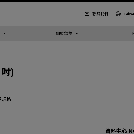
聯繫我們
Taiw
關於鎧俠
 吋)
品規格
資料中心 N