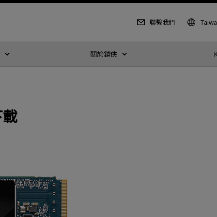
聯繫我們
Taiw
關於鎧俠
 下載