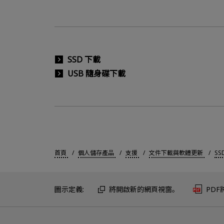
SSD 下載
USB 隨身碟下載
首頁
個人儲存產品
支援
文件下載與軟體更新
SS
圖示定義:
將開啟新的網頁視窗。
PD