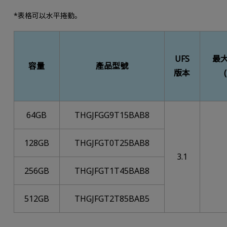
*表格可以水平捲動。
UFS
最
容量
產品型號
版本
64GB
THGJFGG9T15BAB8
128GB
THGJFGT0T25BAB8
3.1
256GB
THGJFGT1T45BAB8
512GB
THGJFGT2T85BAB5