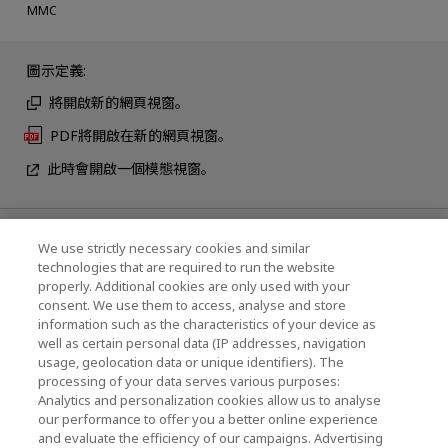
MMC
圖示定義:
將開啟新的網頁視窗。
PDF將開啟在新的網頁視窗。
此時會開啟一個模態視窗。
We use strictly necessary cookies and similar
最新消息
technologies that are required to run the website
聯繫我們
properly. Additional cookies are only used with your
consent. We use them to access, analyse and store
information such as the characteristics of your device as
well as certain personal data (IP addresses, navigation
KIOXIA Holdings Corporation (企業集團資訊/投
usage, geolocation data or unique identifiers). The
processing of your data serves various purposes:
資人關係)
Analytics and personalization cookies allow us to analyse
our performance to offer you a better online experience
KIOXIA Holdings Corporation Home
and evaluate the efficiency of our campaigns. Advertising